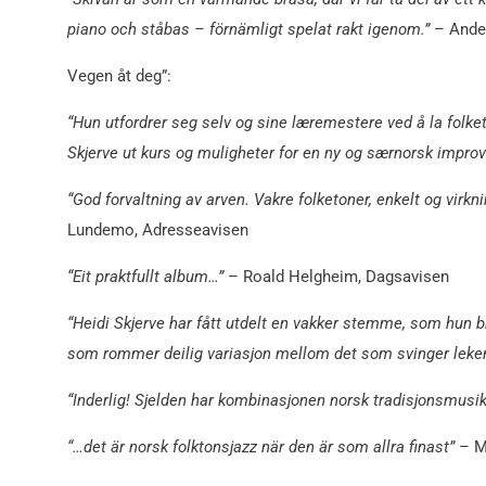
piano och ståbas – förnämligt spelat rakt igenom.”
– Ande
Vegen åt deg”:
“Hun utfordrer seg selv og sine læremestere ved å la folket
Skjerve ut kurs og muligheter for en ny og særnorsk impro
“God forvaltning av arven. Vakre folketoner, enkelt og virkn
Lundemo, Adresseavisen
“Eit praktfullt album…”
– Roald Helgheim, Dagsavisen
“Heidi Skjerve har fått utdelt en vakker stemme, som hun b
som rommer deilig variasjon mellom det som svinger lekent
“Inderlig! Sjelden har kombinasjonen norsk tradisjonsmusik
“…det är norsk folktonsjazz när den är som allra finast”
– M