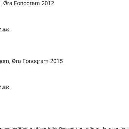
g, Øra Fonogram 2012
Music
ogom, Øra Fonogram 2015
Music
 knippe berättelser. Utöver Heidi Skjerves klara stämma hörs barytons