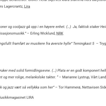
rs Lagercrantz,
Lira
oner og cooljazz gå opp i en høyere enhet. (…) Ja, faktisk staker Hei
visasjonsmusikk.”
– Erling Wicklund,
NRK
ingsfullt framført av musikere fra øverste hylle” Terningkast 5
– Tryg
ruker med solid formidlingsevne. (…) Plata er en godt komponert hel
 og mer rolige, melankolske takter. “
– Marianne Lystrup, Vårt Land
k og jazz vært så vellykka som her”
– Tor Hammerø, Nettavisen Sid
usikkmagasinet LIRA