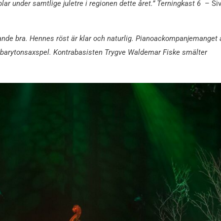
lar under samtlige juletre i regionen dette året.” Terningkast 6
– Si
ande bra. Hennes röst är klar och naturlig. Pianoackompanjemanget 
gs barytonsaxspel. Kontrabasisten Trygve Waldemar Fiske smälter