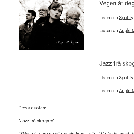
Vegen åt de
Listen on
Spotify
Listen on
Apple 
Jazz frå sk
Listen on
Spotify
Listen on
Apple 
Press quotes:
“Jazz frå skogom”
“Skivan är som en värmande brasa, där vi får ta del av ett