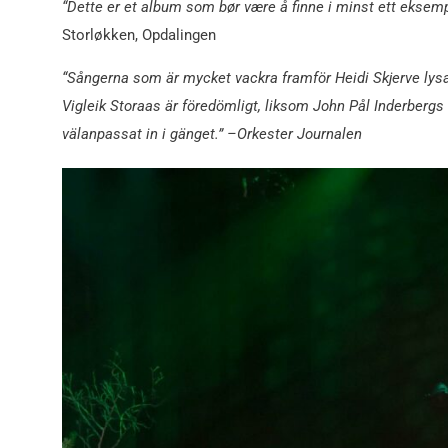
“Dette er et album som bør være å finne i minst ett eksemp
Storløkken, Opdalingen
“Sångerna som är mycket vackra framför Heidi Skjerve lys
Vigleik Storaas är föredömligt, liksom John Pål Inderber
välanpassat in i gänget.” –Orkester Journalen