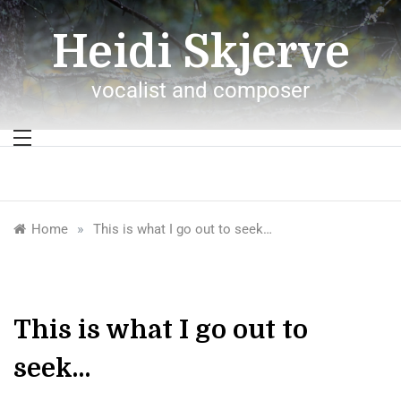
Skip
to
Heidi Skjerve
content
vocalist and composer
»
Home
This is what I go out to seek…
This is what I go out to
seek…