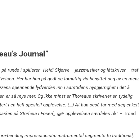
eau’s Journal”
på runde i spilleren. Heidi Skjerve – jazzmusiker og låtskriver – traf
elsen. Her har hun på godt og fornuftig vis benyttet seg av en men
azzens spennende lydverden inn i samtidens nysgjerrighet i det å
den er så mye mer. Og ikke minst er Thoreaus skriverier en tydelig
ert i en helt spesiell opplevelse. (…) At hun også tar med seg enkelt
parken på Storheia i Fosen), gjør opplevelsen særdeles ri
k” – Trond
re-bending impressionistic instrumental segments to traditional,