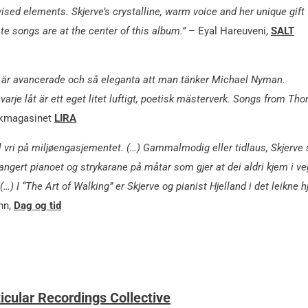
d elements. Skjerve’s crystalline, warm voice and her unique gift 
te songs are at the center of this album.”
– Eyal Hareuveni,
SALT
en är avancerade och så eleganta att man tänker Michael Nyman.
 varje låt är ett eget litet luftigt, poetisk mästerverk. Songs from Tho
kmagasinet
LIRA
al vri på miljøengasjementet. (…) Gammalmodig eller tidlaus, Skjerve 
angert pianoet og strykarane på måtar som gjer at dei aldri kjem i v
 I “The Art of Walking” er Skjerve og pianist Hjelland i det leikne hj
nn,
Dag og tid
icular Recordings Collective