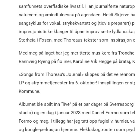
samfunnets overfladiske livsstil. Han journalførte naturo
naturvern og «mindfulness» på agendaen. Heidi Skjerve har
sangsyklus for vokal, strykekvartett og (tidvis preparert
impresjonistiske klanger til åpne improviserte lydlandsk
Storheia i Fosen, med Thoreaus tekster som inspirasjon
Med meg på laget har jeg meritterte musikere fra Trondh
Rannveig Ryeng på fioliner, Karoline Vik Hegge på bratsj, 
«Songs from Thoreau’s Journal» slippes på det velrennomer
LP og strømmetjenester fra 6. oktober! Innspillingen er s
Kommune.
Albumet ble spilt inn “live” på et par dager på Sverresbo
studio) og en dag i januar 2023 med Daniel Formo som tekn
Formo og meg. I tillegg har jeg tatt opp fugleliv, humler
og kongle-perkusjon hjemme. Flekkskogtrosten som pryder f