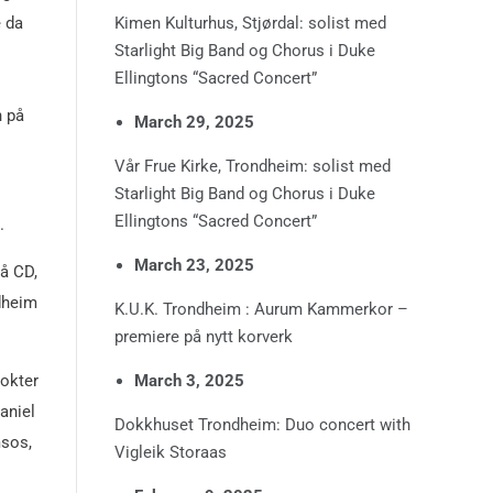
e da
Kimen Kulturhus, Stjørdal: solist med
Starlight Big Band og Chorus i Duke
Ellingtons “Sacred Concert”
n på
March 29, 2025
Vår Frue Kirke, Trondheim: solist med
Starlight Big Band og Chorus i Duke
Ellingtons “Sacred Concert”
.
March 23, 2025
på CD,
ndheim
K.U.K. Trondheim : Aurum Kammerkor –
premiere på nytt korverk
vokter
March 3, 2025
aniel
Dokkhuset Trondheim: Duo concert with
msos,
Vigleik Storaas