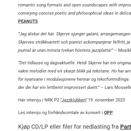
romantic song formats and open soundscapes with improvise
conveying concise poetic and philosophical ideas in delica
PEANUTS
“Jag älskar det här. Skjerve sjunger galant, arrangemang
Skjerves stråkkvartett och pianist ackompanjerar felfritt, ja
journal är utan minsta tvekan höstens jazzplatta!”
– Musik
“Det tidlause og dagsaktuelle. Heidi Skjerve har ein origin
vakre melodier med eit skarpt blikk på tekstane. Ho har arr
for nyansane i modulasjonene hennar og tekstformidlinga. (…)
der dei har ein lettbeint improvisert duett.”
– Lars Mossefi
Hør intervju i NRK P2
“Jazzklubben”
19. november 2023
Les intervju og forhåndsomtale av konsert i
OPP
Kjøp CD/LP eller filer for nedlasting fra
Part