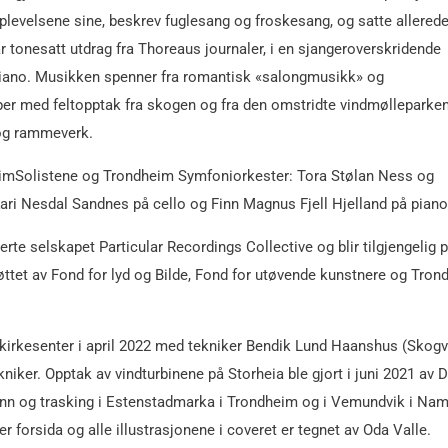
pplevelsene sine, beskrev fuglesang og froskesang, og satte allered
 tonesatt utdrag fra Thoreaus journaler, i en sjangeroverskridende
) piano. Musikken spenner fra romantisk «salongmusikk» og
aper med feltopptak fra skogen og fra den omstridte vindmølleparke
 og rammeverk.
eimSolistene og Trondheim Symfoniorkester: Tora Stølan Ness og
Kari Nesdal Sandnes på cello og Finn Magnus Fjell Hjelland på piano
te selskapet Particular Recordings Collective og blir tilgjengelig 
tøttet av Fond for lyd og Bilde, Fond for utøvende kunstnere og Tro
rg kirkesenter i april 2022 med tekniker Bendik Lund Haanshus (Skog
iker. Opptak av vindturbinene på Storheia ble gjort i juni 2021 av D
, vann og trasking i Estenstadmarka i Trondheim og i Vemundvik i Na
orsida og alle illustrasjonene i coveret er tegnet av Oda Valle.