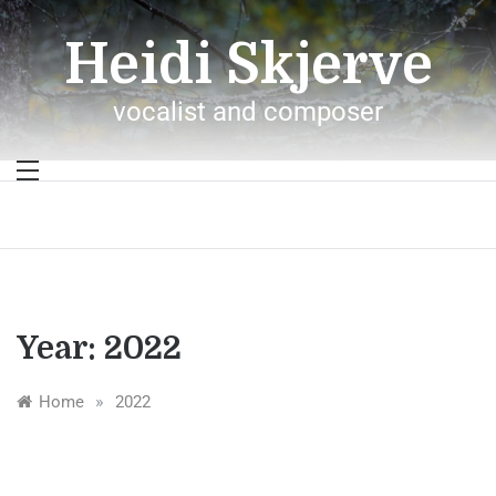
Skip
to
Heidi Skjerve
content
vocalist and composer
Year:
2022
»
Home
2022