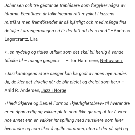
Johansen och tre gästande träblåsare som förgyller några av
låtarna. Egentligen är tolkningarna rätt mycket i jazzens
mittfåra men framförandet är så hjärtligt och med många fina
detaljer i arrangemangen så är det lätt att dras med.” ­–
Andreas
Lagercrantz,
Lira
«…en nydelig og tidløs utflukt som det skal bli herlig å vende
tilbake til – mange ganger.» –
Tor Hammerø,
Nettavisen
«Jazzkatalogens store sanger kan ha godt av noen nye runder.
Ja, de kler det virkelig når de blir pleiet og dreiet som her.»
–
Arild R. Andersen,
Jazz i Norge
«Heidi Skjerve og Daniel Formos «kjærlighetsbrev» til hverandre
er en dønn ærlig og vakker plate som ikke gir seg ut for å være
noe annet enn en vakker innspilling med musikere som liker
hverandre og som liker å spille sammen, uten at det på død og